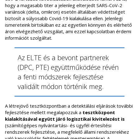
hogy a magasabb titer a jelenleg elterjedt SARS-CoV-2
variánsok (delta, omikron) esetén általában védettséget
biztosít a súlyosabb Covid-19 kialakulása ellen. Jelenlegi
ismereteink birtokában ez az egyetlen könnyen és elérhető
áron elvégezhető vizsgálat, ami ezzel kapcsolatban érdemi
információt szolgáltat.
Az ELTE és a bevont partnerek
(DPC, PTE) együttműködése révén
a fenti módszerek fejlesztése
validált módon történik meg.
A létrejövő tesztközpontban a detektálási eljárások további
fejlesztése mellett megalapozzuk a
tesztközpont
kialakításával együtt járó logisztikai kivitelezést is
(számítógépes nyilvántartási- és ügyfél értesítési
rendszerek fejlesztése, a megfelelő állami rendszerekhez
való kapcsolódás feltételeinek megteremtése). A