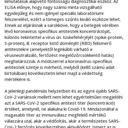
kimutatásuk alapvető fontosságú diagnosztikai eszköz. Az
ELISA előnye, hogy nagy számú minta vizsgálható
egyidejűleg és nem igényel speciális laboratóriumi
felszerelést, ezért a tömeges szűrés kiváló eszköze lehet.
Ennek az eljárásnak a sarokköve, hogy a betegek vérében
lévő koronavírus specifikus antitestek koncentrációját,
különös tekintettel a vírus ún. tüskefehérjéjét (spike-protein,
S-protein), ill. receptor kötő doménjét (RBD) felismerő
antitestekre (amelyektől leginkább várható a
vírusneutralizáló, fertőzést megelőző/csökkentő hatás)
meghatározzuk. A módszerrel a koronavírus-specifikus
antitestek szintje is mérhető, melyből (kellő számú adat
birtokában) következtetni lehet majd a védettség
mértékére is.
A jelenlegi pandémiás helyzetben és az egyre újabb SARS-
CoV-2 variánsok mellett nem lehet egyértelműen megjelölni
azt a SARS-CoV-2 specifikus antitest titer (koncentráció)
értéket, amelynél, ne alakulna ki Covid-19. Mindazonáltal a
magasabb titer az immunválasz megfelelő mértékű
válaszára utal, akár a védőoltás, akár a természetes SARS-
CoV-2 fertőzés következtében aktiválódott. Ismert az is,