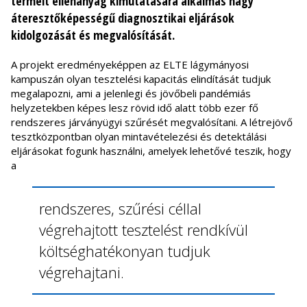
termelt ellenanyag kimutatására alkalmas nagy
áteresztőképességű diagnosztikai eljárások
kidolgozását és megvalósítását.
A projekt eredményeképpen az ELTE lágymányosi
kampuszán olyan tesztelési kapacitás elindítását tudjuk
megalapozni, ami a jelenlegi és jövőbeli pandémiás
helyzetekben képes lesz rövid idő alatt több ezer fő
rendszeres járványügyi szűrését megvalósítani. A létrejövő
tesztközpontban olyan mintavételezési és detektálási
eljárásokat fogunk használni, amelyek lehetővé teszik, hogy
a
rendszeres, szűrési céllal
végrehajtott tesztelést rendkívül
költséghatékonyan tudjuk
végrehajtani.