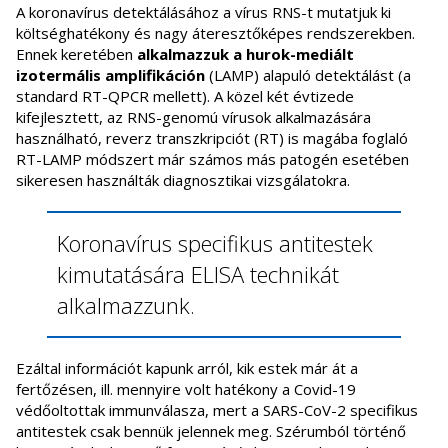
A koronavírus detektálásához a vírus RNS-t mutatjuk ki
költséghatékony és nagy áteresztőképes rendszerekben.
Ennek keretében
alkalmazzuk a hurok-mediált
izotermális amplifikáción
(LAMP) alapuló detektálást (a
standard RT-QPCR mellett). A közel két évtizede
kifejlesztett, az RNS-genomú vírusok alkalmazására
használható, reverz transzkripciót (RT) is magába foglaló
RT-LAMP módszert már számos más patogén esetében
sikeresen használták diagnosztikai vizsgálatokra.
Koronavírus specifikus antitestek
kimutatására ELISA technikát
alkalmazzunk.
Ezáltal információt kapunk arról, kik estek már át a
fertőzésen, ill. mennyire volt hatékony a Covid-19
védőoltottak immunválasza, mert a SARS-CoV-2 specifikus
antitestek csak bennük jelennek meg. Szérumból történő