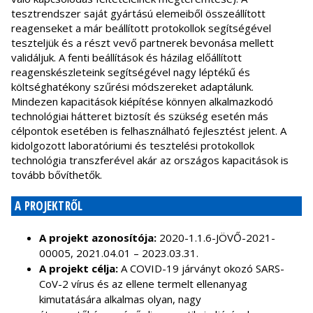
tesztrendszer saját gyártású elemeiből összeállított
reagenseket a már beállított protokollok segítségével
teszteljük és a részt vevő partnerek bevonása mellett
validáljuk. A fenti beállítások és házilag előállított
reagenskészleteink segítségével nagy léptékű és
költséghatékony szűrési módszereket adaptálunk.
Mindezen kapacitások kiépítése könnyen alkalmazkodó
technológiai hátteret biztosít és szükség esetén más
célpontok esetében is felhasználható fejlesztést jelent. A
kidolgozott laboratóriumi és tesztelési protokollok
technológia transzferével akár az országos kapacitások is
tovább bővíthetők.
A PROJEKTRŐL
A projekt azonosítója:
2020-1.1.6-JÖVŐ-2021-
00005, 2021.04.01 – 2023.03.31.
A projekt célja:
A COVID-19 járványt okozó SARS-
CoV-2 vírus és az ellene termelt ellenanyag
kimutatására alkalmas olyan, nagy