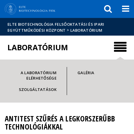
Események
ELTE a
Hírek
sajtóban
ELTE BIOTECHNOLÓGIA FELSŐOKTATÁSI ÉS IPARI
>
EGYÜTTMŰKÖDÉSI KÖZPONT
LABORATÓRIUM
LABORATÓRIUM
A LABORATÓRIUM
GALÉRIA
ELÉRHETŐSÉGE
SZOLGÁLTATÁSOK
ANTITEST SZŰRÉS A LEGKORSZERŰBB
TECHNOLÓGIÁKKAL