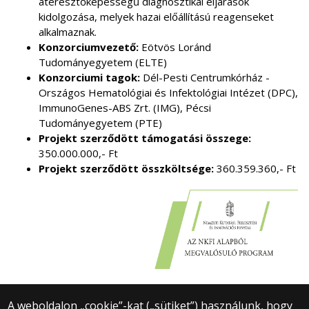
áteresztőképességű diagnosztikai eljárások
kidolgozása, melyek hazai előállítású reagenseket
alkalmaznak.
Konzorciumvezető:
Eötvös Loránd
Tudományegyetem (ELTE)
Konzorciumi tagok:
Dél-Pesti Centrumkórház -
Országos Hematológiai és Infektológiai Intézet (DPC),
ImmunoGenes-ABS Zrt. (IMG), Pécsi
Tudományegyetem (PTE)
Projekt szerződött támogatási összege:
350.000.000,- Ft
Projekt szerződött összköltsége:
360.359.360,- Ft
A weboldalon „cookie”-kat („sütiket”) használunk, hogy