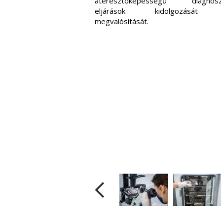
áteresztőképességű diagnoszt
eljárások kidolgozását
megvalósítását.