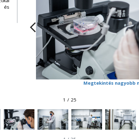
ikai
 és
Megtekintés nagyobb 
1
/
25