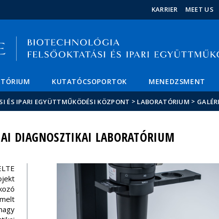
Események
ELTE a
Hírek
KARRIER
MEET US
sajtóban
ATÓRIUM
KUTATÓCSOPORTOK
MENEDZSMENT
>
>
SI ÉS IPARI EGYÜTTMŰKÖDÉSI KÖZPONT
LABORATÓRIUM
GALÉR
IAI DIAGNOSZTIKAI LABORATÓRIUM
ELTE
ojekt
kozó
melt
nagy