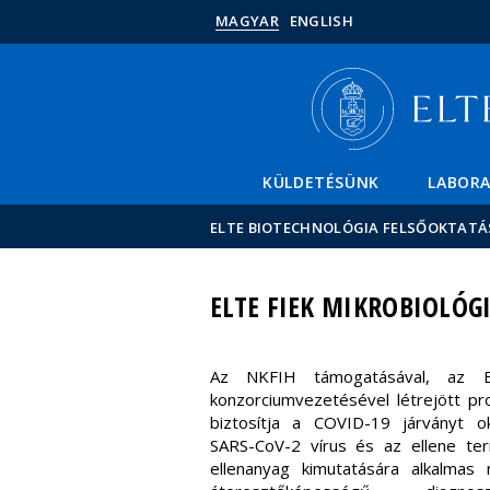
MAGYAR
ENGLISH
KÜLDETÉSÜNK
LABOR
ELTE BIOTECHNOLÓGIA FELSŐOKTATÁ
ELTE FIEK MIKROBIOLÓG
Az NKFIH támogatásával, az 
konzorciumvezetésével létrejött pr
biztosítja a COVID-19 járványt o
SARS-CoV-2 vírus és az ellene ter
ellenanyag kimutatására alkalmas 