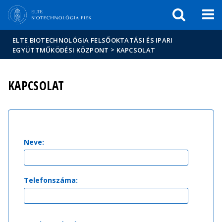
Események
ELTE a
Hírek
sajtóban
ELTE BIOTECHNOLÓGIA FELSŐOKTATÁSI ÉS IPARI
>
EGYÜTTMŰKÖDÉSI KÖZPONT
KAPCSOLAT
KAPCSOLAT
Neve:
Telefonszáma: