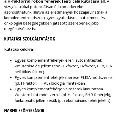
a H-faktorral rokon fehérjék fenti célú kutatása áll.
A
vizsgálatokkal potenciálisan új biomarkereket
azonosíthatunk, illetve az eredmények hozzájárulhatnak a
komplementrendszer egyes gyulladásos, autoimmun és
onkológiai betegségekben játszott szerepének jobb
megértéséhez is.
KUTATÁSI SZOLGÁLTATÁSOK
Kutatási célokra:
Egyes komplementfehérjék elleni autoantitestek
kimutatása és jellemzése (H-faktor, B-faktor, C3b, C3-
nefritikus faktor).
Egyes komplementfehérjék mérése ELISA módszerrel
(pl. H-faktor, FHR5) biológiai mintákban.
Egyes komplementfehérje változatok kimutatása
Western blot módszerrel (pl. H-faktor, FHR fehérjék),
funkcionális jellemzésük (pl. rekombináns fehérjeként).
EMBERI ERŐFORRÁSOK