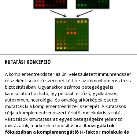
KUTATÁSI KONCEPCIÓ
A komplementrendszer az ún. veleszületett immunrendszer
részeként sokrétű szerepet tölt be az immunhomeosztázis
biztosításában. Ugyanakkor számos betegséggel is
kapcsolatba hozható, így például fertőző, gyulladásos,
autoimmun, neurológiai és onkológiai kórképek esetén
mutatták ki a komplementrendszer szerepét. A kutatások
célja a komplementrendszert érintő, molekuláris szintű
változások kimutatása az egyes betegségekre jellemző
mintázatok, markerek azonosítására.
A vizsgálatok
fókuszában a komplementgátló H-faktor molekula és