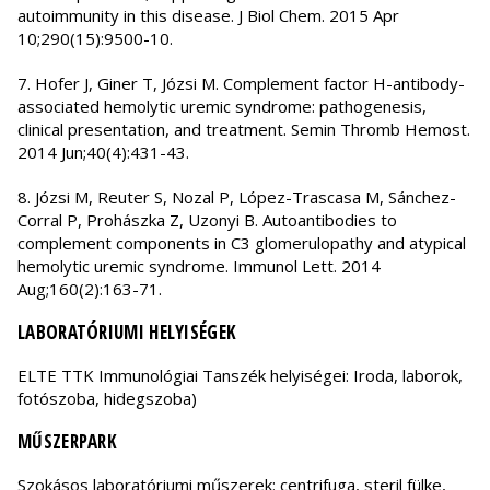
autoimmunity in this disease. J Biol Chem. 2015 Apr
10;290(15):9500-10.
7. Hofer J, Giner T, Józsi M. Complement factor H-antibody-
associated hemolytic uremic syndrome: pathogenesis,
clinical presentation, and treatment. Semin Thromb Hemost.
2014 Jun;40(4):431-43.
8. Józsi M, Reuter S, Nozal P, López-Trascasa M, Sánchez-
Corral P, Prohászka Z, Uzonyi B. Autoantibodies to
complement components in C3 glomerulopathy and atypical
hemolytic uremic syndrome. Immunol Lett. 2014
Aug;160(2):163-71.
LABORATÓRIUMI HELYISÉGEK
ELTE TTK Immunológiai Tanszék helyiségei: Iroda, laborok,
fotószoba, hidegszoba)
MŰSZERPARK
Szokásos laboratóriumi műszerek: centrifuga, steril fülke,