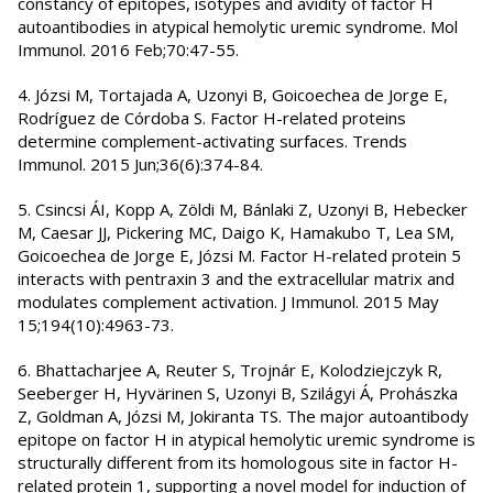
constancy of epitopes, isotypes and avidity of factor H
autoantibodies in atypical hemolytic uremic syndrome. Mol
Immunol. 2016 Feb;70:47-55.
4. Józsi M, Tortajada A, Uzonyi B, Goicoechea de Jorge E,
Rodríguez de Córdoba S. Factor H-related proteins
determine complement-activating surfaces. Trends
Immunol. 2015 Jun;36(6):374-84.
5. Csincsi ÁI, Kopp A, Zöldi M, Bánlaki Z, Uzonyi B, Hebecker
M, Caesar JJ, Pickering MC, Daigo K, Hamakubo T, Lea SM,
Goicoechea de Jorge E, Józsi M. Factor H-related protein 5
interacts with pentraxin 3 and the extracellular matrix and
modulates complement activation. J Immunol. 2015 May
15;194(10):4963-73.
6. Bhattacharjee A, Reuter S, Trojnár E, Kolodziejczyk R,
Seeberger H, Hyvärinen S, Uzonyi B, Szilágyi Á, Prohászka
Z, Goldman A, Józsi M, Jokiranta TS. The major autoantibody
epitope on factor H in atypical hemolytic uremic syndrome is
structurally different from its homologous site in factor H-
related protein 1, supporting a novel model for induction of