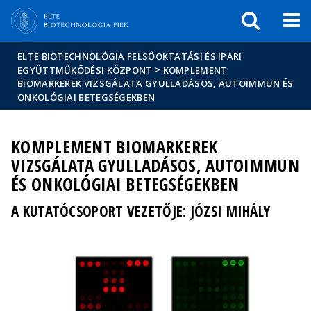
Események
ELTE a
Hírek
sajtóban
ELTE BIOTECHNOLÓGIA FELSŐOKTATÁSI ÉS IPARI
>
EGYÜTTMŰKÖDÉSI KÖZPONT
KOMPLEMENT
BIOMARKEREK VIZSGÁLATA GYULLADÁSOS, AUTOIMMUN ÉS
ONKOLÓGIAI BETEGSÉGEKBEN
KOMPLEMENT BIOMARKEREK
VIZSGÁLATA GYULLADÁSOS, AUTOIMMUN
ÉS ONKOLÓGIAI BETEGSÉGEKBEN
A KUTATÓCSOPORT VEZETŐJE: JÓZSI MIHÁLY