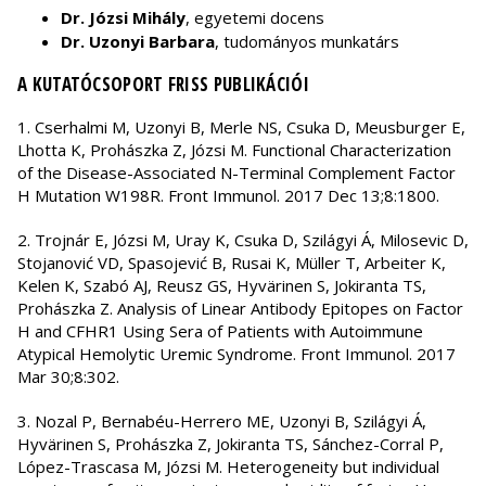
Dr. Józsi Mihály
, egyetemi docens
Dr. Uzonyi Barbara
, tudományos munkatárs
A KUTATÓCSOPORT FRISS PUBLIKÁCIÓI
1. Cserhalmi M, Uzonyi B, Merle NS, Csuka D, Meusburger E,
Lhotta K, Prohászka Z, Józsi M. Functional Characterization
of the Disease-Associated N-Terminal Complement Factor
H Mutation W198R. Front Immunol. 2017 Dec 13;8:1800.
2. Trojnár E, Józsi M, Uray K, Csuka D, Szilágyi Á, Milosevic D,
Stojanović VD, Spasojević B, Rusai K, Müller T, Arbeiter K,
Kelen K, Szabó AJ, Reusz GS, Hyvärinen S, Jokiranta TS,
Prohászka Z. Analysis of Linear Antibody Epitopes on Factor
H and CFHR1 Using Sera of Patients with Autoimmune
Atypical Hemolytic Uremic Syndrome. Front Immunol. 2017
Mar 30;8:302.
3. Nozal P, Bernabéu-Herrero ME, Uzonyi B, Szilágyi Á,
Hyvärinen S, Prohászka Z, Jokiranta TS, Sánchez-Corral P,
López-Trascasa M, Józsi M. Heterogeneity but individual