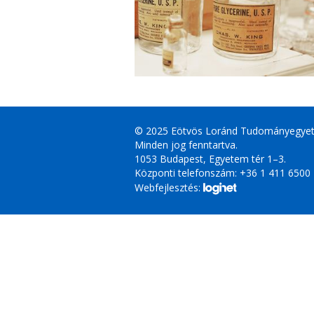
© 2025 Eötvös Loránd Tudományegye
Minden jog fenntartva.
1053 Budapest, Egyetem tér 1–3.
Központi telefonszám: +36 1 411 6500
Webfejlesztés: