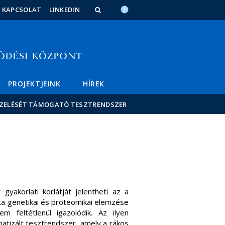
KAPCSOLAT
LINKEDIN
PROJEKTJEINK
HÍREK
EZELÉSÉT TÁMOGATÓ TESZTRENDSZER
yakorlati korlátját jelentheti az a
a genetikai és proteomikai elemzése
m feltétlenül igazolódik. Az ilyen
matizált tesztrendszer, amely a rákos