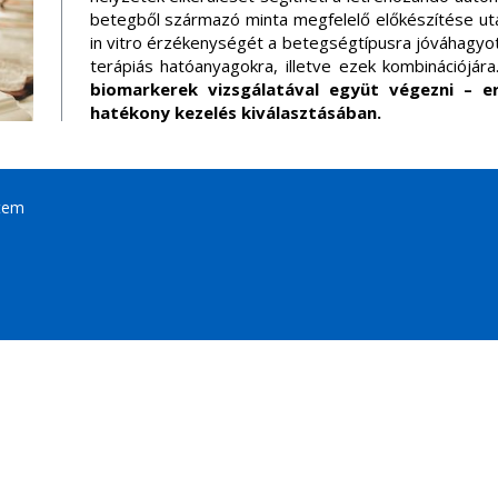
betegből származó minta megfelelő előkészítése u
in vitro érzékenységét a betegségtípusra jóváhagyott, 
terápiás hatóanyagokra, illetve ezek kombinációjára
biomarkerek vizsgálatával együt végezni – e
hatékony kezelés kiválasztásában.
tem