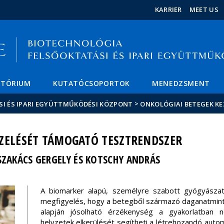
Események
ELTE a
Hírek
KARRIER
MEET US
sajtóban
ATÓRIUM
KUTATÓCSOPORTOK
MENEDZSMENT
>
SI ÉS IPARI EGYÜTTMŰKÖDÉSI KÖZPONT
ONKOLÓGIAI BETEGEK K
ZELÉSÉT TÁMOGATÓ TESZTRENDSZER
SZAKÁCS GERGELY ÉS KOTSCHY ANDRÁS
A biomarker alapú, személyre szabott gyógyászat g
megfigyelés, hogy a betegből származó daganatmint
alapján jósolható érzékenység a gyakorlatban ne
helyzetek elkerülését segítheti a létrehozandó auto