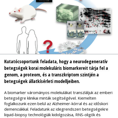
Kutatócsoportunk feladata, hogy a neurodegeneratív
betegségek korai molekuláris biomarkereit tárja fel a
genom, a proteom, és a transzkriptom szintjén a
betegségek állatkísérleti modelljeiben.
A biomarker várományos molekulákat transzláljuk az emberi
betegségre klinikai minták segítségével. Kiemelten
foglalkozunk ezen belül az Alzheimer-kórral és az időskori
demenciákkal. Feladatunk az idegrendszeri betegségekre
liquid-biopsy technológiák kidolgozása, RNS-oligók és