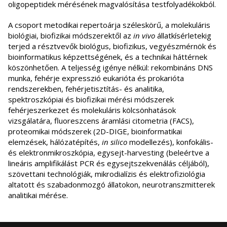
oligopeptidek mérésének magvalósítása testfolyadékokból.
A csoport metodikai repertoárja széleskörű, a molekuláris
biológiai, biofizikai módszerektől az
in vivo
állatkísérletekig
terjed a résztvevők biológus, biofizikus, vegyészmérnök és
bioinformatikus képzettségének, és a technikai háttérnek
köszönhetően. A teljesség igénye nélkül: rekombináns DNS
munka, fehérje expresszió eukarióta és prokarióta
rendszerekben, fehérjetisztítás- és analitika,
spektroszkópiai és biofizikai mérési módszerek
fehérjeszerkezet és molekuláris kölcsönhatások
vizsgálatára, fluoreszcens áramlási citometria (FACS),
proteomikai módszerek (2D-DIGE, bioinformatikai
elemzések, hálózatépítés,
in silico
modellezés), konfokális-
és elektronmikroszkópia, egysejt-harvesting (beleértve a
lineáris amplifikálást PCR és egysejtszekvenálás céljából),
szövettani technológiák, mikrodialízis és elektrofiziológia
altatott és szabadonmozgó állatokon, neurotranszmitterek
analitikai mérése.