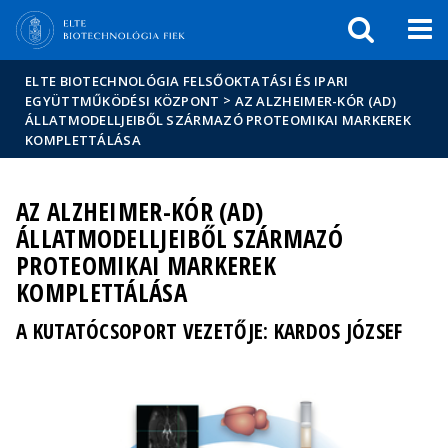
Események
ELTE a
Hírek
sajtóban
ELTE BIOTECHNOLÓGIA FELSŐOKTATÁSI ÉS IPARI
>
EGYÜTTMŰKÖDÉSI KÖZPONT
AZ ALZHEIMER-KÓR (AD)
ÁLLATMODELLJEIBŐL SZÁRMAZÓ PROTEOMIKAI MARKEREK
KOMPLETTÁLÁSA
AZ ALZHEIMER-KÓR (AD)
ÁLLATMODELLJEIBŐL SZÁRMAZÓ
PROTEOMIKAI MARKEREK
KOMPLETTÁLÁSA
A KUTATÓCSOPORT VEZETŐJE: KARDOS JÓZSEF