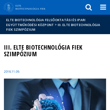
Események
ELTE a
Hírek
sajtóban
ELTE BIOTECHNOLÓGIA FELSŐOKTATÁSI ÉS IPARI
>
EGYÜTTMŰKÖDÉSI KÖZPONT
III. ELTE BIOTECHNOLÓGIA
FIEK SZIMPÓZIUM
III. ELTE BIOTECHNOLÓGIA FIEK
SZIMPÓZIUM
2018.11.09.