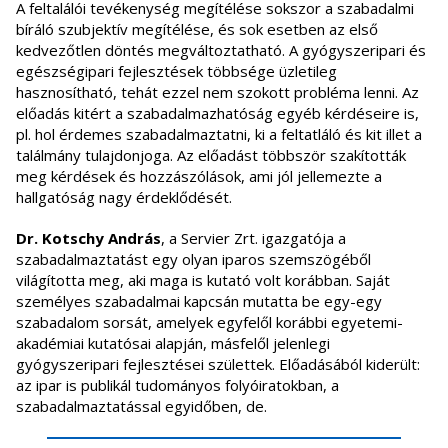
A feltalálói tevékenység megítélése sokszor a szabadalmi
bíráló szubjektív megítélése, és sok esetben az első
kedvezőtlen döntés megváltoztatható. A gyógyszeripari és
egészségipari fejlesztések többsége üzletileg
hasznosítható, tehát ezzel nem szokott probléma lenni. Az
előadás kitért a szabadalmazhatóság egyéb kérdéseire is,
pl. hol érdemes szabadalmaztatni, ki a feltatláló és kit illet a
találmány tulajdonjoga. Az előadást többször szakították
meg kérdések és hozzászólások, ami jól jellemezte a
hallgatóság nagy érdeklődését.
Dr. Kotschy András
, a Servier Zrt. igazgatója a
szabadalmaztatást egy olyan iparos szemszögéből
világította meg, aki maga is kutató volt korábban. Saját
személyes szabadalmai kapcsán mutatta be egy-egy
szabadalom sorsát, amelyek egyfelől korábbi egyetemi-
akadémiai kutatósai alapján, másfelől jelenlegi
gyógyszeripari fejlesztései születtek. Előadásából kiderült:
az ipar is publikál tudományos folyóiratokban, a
szabadalmaztatással egyidőben, de.