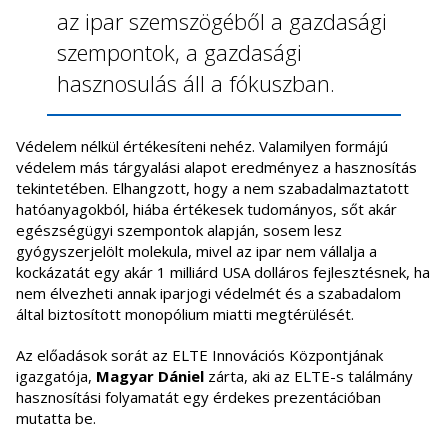
az ipar szemszögéből a gazdasági
szempontok, a gazdasági
hasznosulás áll a fókuszban.
Védelem nélkül értékesíteni nehéz. Valamilyen formájú
védelem más tárgyalási alapot eredményez a hasznosítás
tekintetében. Elhangzott, hogy a nem szabadalmaztatott
hatóanyagokból, hiába értékesek tudományos, sőt akár
egészségügyi szempontok alapján, sosem lesz
gyógyszerjelölt molekula, mivel az ipar nem vállalja a
kockázatát egy akár 1 milliárd USA dolláros fejlesztésnek, ha
nem élvezheti annak iparjogi védelmét és a szabadalom
által biztosított monopólium miatti megtérülését.
Az előadások sorát az ELTE Innovációs Központjának
igazgatója,
Magyar Dániel
zárta, aki az ELTE-s találmány
hasznosítási folyamatát egy érdekes prezentációban
mutatta be.