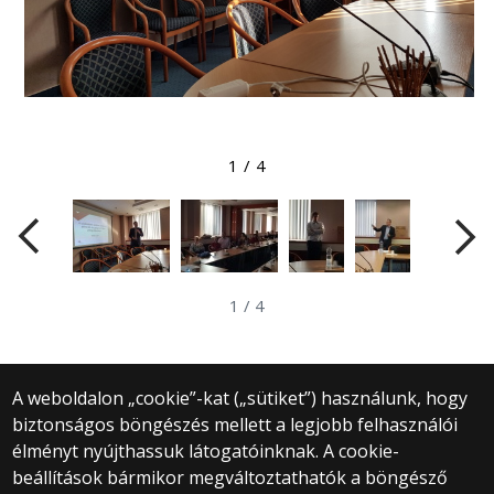
Megtekintés nagyobb méretben
1
/
4
1
/
4
A weboldalon „cookie”-kat („sütiket”) használunk, hogy
biztonságos böngészés mellett a legjobb felhasználói
© 2025 Eötvös Loránd Tudományegyetem
élményt nyújthassuk látogatóinknak. A cookie-
Minden jog fenntartva.
beállítások bármikor megváltoztathatók a böngésző
1053 Budapest, Egyetem tér 1–3.