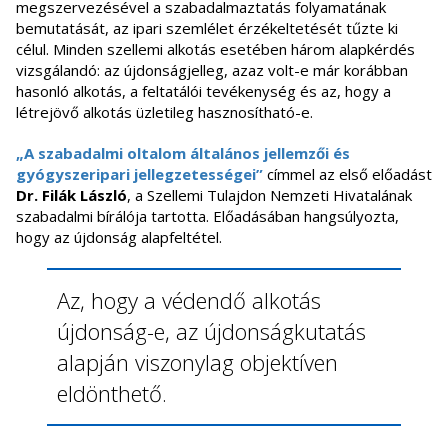
megszervezésével a szabadalmaztatás folyamatának
bemutatását, az ipari szemlélet érzékeltetését tűzte ki
célul. Minden szellemi alkotás esetében három alapkérdés
vizsgálandó: az újdonságjelleg, azaz volt-e már korábban
hasonló alkotás, a feltatálói tevékenység és az, hogy a
létrejövő alkotás üzletileg hasznosítható-e.
„A szabadalmi oltalom általános jellemzői és
gyógyszeripari jellegzetességei”
címmel az első előadást
Dr. Filák László
, a Szellemi Tulajdon Nemzeti Hivatalának
szabadalmi bírálója tartotta. Előadásában hangsúlyozta,
hogy az újdonság alapfeltétel.
Az, hogy a védendő alkotás
újdonság-e, az újdonságkutatás
alapján viszonylag objektíven
eldönthető.